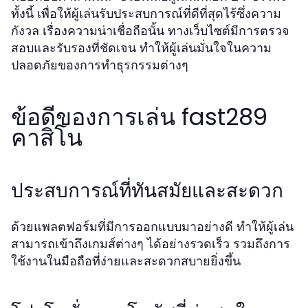
ทั้งนี้ เพื่อให้ผู้เล่นรับประสบการณ์ที่ดีที่สุดไร้ซึ่งความ
กังวล เรื่องความน่าเชื่อถือนั้น ทางเว็บไซต์มีการตรวจ
สอบและรับรองที่ชัดเจน ทำให้ผู้เล่นมั่นใจในความ
ปลอดภัยของการทำธุรกรรมต่างๆ
ข้อดีของการเล่น fast289
คาสิโน
ประสบการณ์ที่ทันสมัยและสะดวก
ด้วยแพลตฟอร์มที่มีการออกแบบมาอย่างดี ทำให้ผู้เล่น
สามารถเข้าถึงเกมส์ต่างๆ ได้อย่างรวดเร็ว รวมถึงการ
ใช้งานในมือถือที่ง่ายและสะดวกสบายยิ่งขึ้น