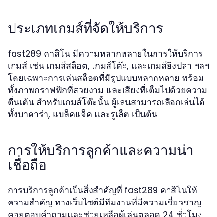
ประเภทเกมส์ที่จัดให้บริการ
fast289 คาสิโน มีความหลากหลายในการให้บริการ
เกมส์ เช่น เกมส์สล็อต, เกมส์โต๊ะ, และเกมส์ยิงปลา ฯลฯ
โดยเฉพาะการเล่นสล็อตที่มีรูปแบบหลากหลาย พร้อม
ทั้งภาพกราฟฟิกที่สวยงาม และเสียงที่เต็มไปด้วยความ
ตื่นเต้น สำหรับเกมส์โต๊ะนั้น ผู้เล่นสามารถเลือกเล่นได้
ทั้งบาคาร่า, แบล็คแจ็ค และรูเล็ต เป็นต้น
การให้บริการลูกค้าและความน่า
เชื่อถือ
การบริการลูกค้าเป็นสิ่งสำคัญที่ fast289 คาสิโนให้
ความสำคัญ ทางเว็บไซต์มีทีมงานที่มีความเชี่ยวชาญ
คอยตอบคำถามและช่วยเหลือผู้เล่นตลอด 24 ชั่วโมง