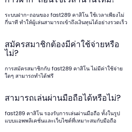
ระบบฝาก-ถอนของ fast289 คาสิโน ใช้เวลาเพียงไม่
กี่นาที ทำให้ผู้เล่นสามารถเข้าถึงเงินทุนได้อย่างรวดเร็ว
สมัครสมาชิกต้องมีค่าใช้จ่ายหรือ
ไม่?
การสมัครสมาชิกกับ fast289 คาสิโน ไม่มีค่าใช้จ่าย
ใดๆ สามารถทำได้ฟรี
สามารถเล่นผ่านมือถือได้หรือไม่?
fast289 คาสิโน รองรับการเล่นผ่านมือถือ ทั้งในรูป
แบบแอพพลิเคชั่นและเว็บไซต์ที่เหมาะสมกับมือถือ