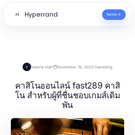
Hyperrand
H
News
Valerie Hall
·
November 19, 2025
·
Gambling
V
คาสิโนออนไลน์ fast289 คาสิ
โน สำหรับผู้ที่ชื่นชอบเกมส์เดิม
พัน