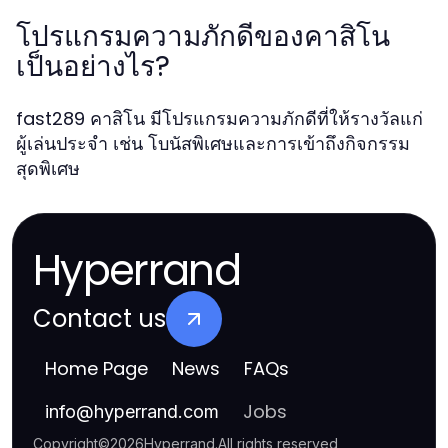
โปรแกรมความภักดีของคาสิโน
เป็นอย่างไร?
fast289 คาสิโน มีโปรแกรมความภักดีที่ให้รางวัลแก่
ผู้เล่นประจำ เช่น โบนัสพิเศษและการเข้าถึงกิจกรรม
สุดพิเศษ
Hyperrand
Contact us
Home Page
News
FAQs
Jobs
info
@
hyperrand.com
Copyright
©
2026
Hyperrand
.
All rights reserved