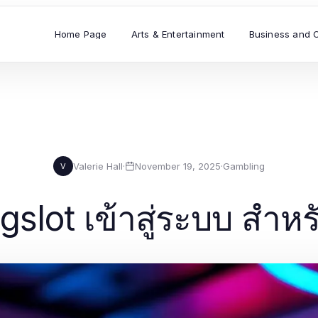
Home Page
Arts & Entertainment
Business and 
Valerie Hall
·
November 19, 2025
·
Gambling
V
pgslot เข้าสู่ระบบ สำห