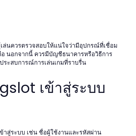
ู้เล่นควรตรวจสอบให้แน่ใจว่ามีอุปกรณ์ที่เชื่อม
อถือ นอกจากนี้ ควรมีบัญชีธนาคารหรือวิธีการ
ประสบการณ์การเล่นเกมที่ราบรื่น
gslot เข้าสู่ระบบ
้าสู่ระบบ เช่น ชื่อผู้ใช้งานและรหัสผ่าน