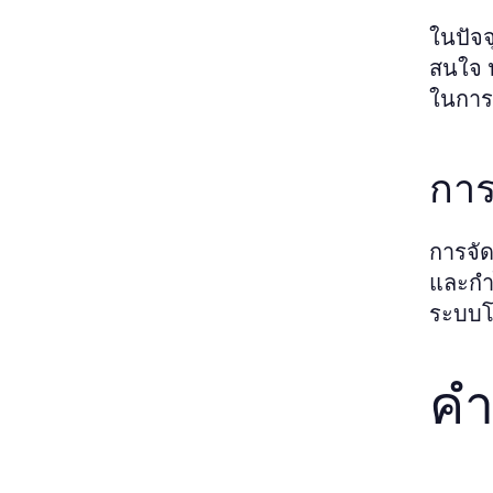
ในปัจจ
สนใจ น
ในการ
การ
การจัด
และกำไ
ระบบโต
คำ