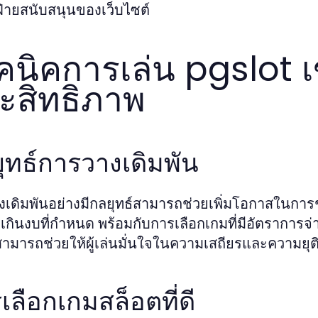
ฝ่ายสนับสนุนของเว็บไซต์
คนิคการเล่น pgslot เข
ะสิทธิภาพ
ุทธ์การวางเดิมพัน
งเดิมพันอย่างมีกลยุทธ์สามารถช่วยเพิ่มโอกาสในกา
เกินงบที่กำหนด พร้อมกับการเลือกเกมที่มีอัตราการจ
สามารถช่วยให้ผู้เล่นมั่นใจในความเสถียรและความย
เลือกเกมสล็อตที่ดี