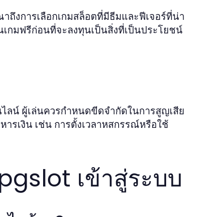
ถึงการเลือกเกมสล็อตที่มีธีมและฟีเจอร์ที่น่า
เกมฟรีก่อนที่จะลงทุนเป็นสิ่งที่เป็นประโยชน์
นไลน์ ผู้เล่นควรกำหนดขีดจำกัดในการสูญเสีย
ิหารเงิน เช่น การตั้งเวลาหสกรรณ์หรือใช้
pgslot เข้าสู่ระบบ