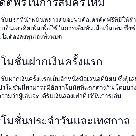
ดิตฟรีในการสมัครใหม่
ั่นแรกที่นักพนันหลายคนจะพบคือเครดิตฟรีที่มีให้สำห
ับเงินเครดิตเพิ่มเพื่อใช้ในการเดิมพันเมื่อเริ่มเล่น 
ยไม่ต้องลงทุนเองทั้งหมด
โมชั่นฝากเงินครั้งแรก
ั่นฝากเงินครั้งแรกเป็นอีกหนึ่งข้อเสนอที่นิยม ซึ่งผู้เ
รโมชั่นนี้สามารถมีอัตราโบนัสที่แตกต่างกัน โดยบา
ามว่าผู้เล่นจะได้รับเงินสองเท่าที่ใช้ในการเล่น
โมชั่นประจำวันและเทศกาล