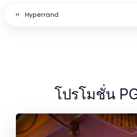
Hyperrand
H
โปรโมชั่น P