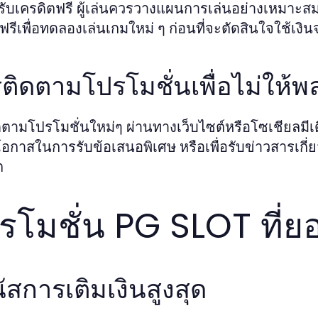
ด้รับเครดิตฟรี ผู้เล่นควรวางแผนการเล่นอย่างเหมาะสม
ฟรีเพื่อทดลองเล่นเกมใหม่ ๆ ก่อนที่จะตัดสินใจใช้เงินจ
ติดตามโปรโมชั่นเพื่อไม่ให้
ตามโปรโมชั่นใหม่ๆ ผ่านทางเว็บไซต์หรือโซเชียลมีเดี
กาสในการรับข้อเสนอพิเศษ หรือเพื่อรับข่าวสารเกี่ย
ต
รโมชั่น PG SLOT ที่ย
ัสการเติมเงินสูงสุด