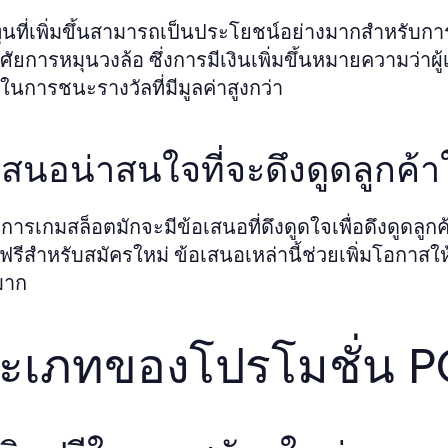
ุนที่เพิ่มขึ้นสามารถเป็นประโยชน์อย่างมากสำหรับการ
ศัยการหมุนวงล้อ ซึ่งการมีเงินเพิ่มขึ้นหมายความว่าผู
นการชนะรางวัลที่มีมูลค่าสูงกว่า
เสนอน่าสนใจที่จะดึงดูดลูกค้า
บริการเกมสล็อตมักจะมีข้อเสนอที่ดึงดูดใจเพื่อดึงดูดลู
ฟรีสำหรับสมัครใหม่ ข้อเสนอเหล่านี้ช่วยเพิ่มโอกาสให
มาก
ะเภทของโปรโมชั่น 