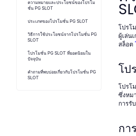
SL
ความหมายและประโยชน์ของโปรโม
ชั่น PG SLOT
ประเภทของโปรโมชั่น PG SLOT
โปรโมช
วิธีการใช้ประโยชน์จากโปรโมชั่น PG
ผู้เล่
SLOT
สล็อต
โปรโมชั่น PG SLOT ที่ยอดนิยมใน
ปัจจุบัน
โปร
คำถามที่พบบ่อยเกี่ยวกับโปรโมชั่น PG
SLOT
โปรโมช
ซึ่งหม
การรับ
การ