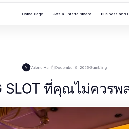
Home Page
Arts & Entertainment
Business and 
Valerie Hall
·
December 9, 2025
·
Gambling
V
G SLOT ที่คุณไม่ควรพ