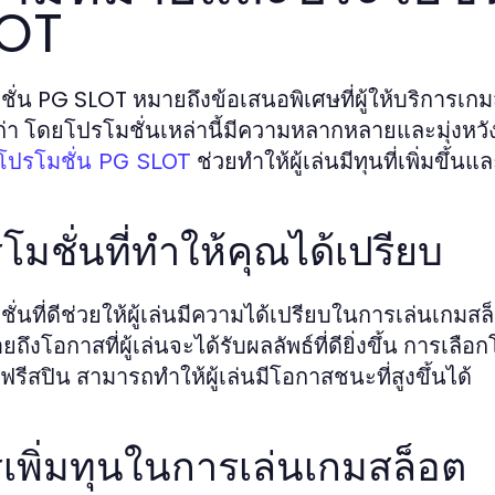
OT
ั่น PG SLOT หมายถึงข้อเสนอพิเศษที่ผู้ให้บริการเกมสล
นเก่า โดยโปรโมชั่นเหล่านี้มีความหลากหลายและมุ่งหวั
ช่วยทำให้ผู้เล่นมีทุนที่เพิ่มขึ
โปรโมชั่น PG SLOT
โมชั่นที่ทำให้คุณได้เปรียบ
ั่นที่ดีช่วยให้ผู้เล่นมีความได้เปรียบในการเล่นเกมสล
ายถึงโอกาสที่ผู้เล่นจะได้รับผลลัพธ์ที่ดียิ่งขึ้น การเล
ฟรีสปิน สามารถทำให้ผู้เล่นมีโอกาสชนะที่สูงขึ้นได้
เพิ่มทุนในการเล่นเกมสล็อต