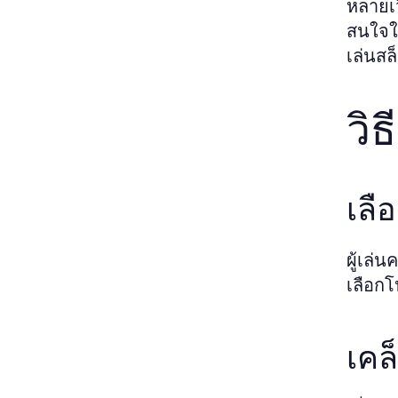
หลายเว
สนใจให
เล่นสล
วิ
เลื
ผู้เล่
เลือกโ
เคล