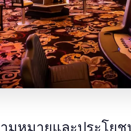
ามหมายและประโยชน์