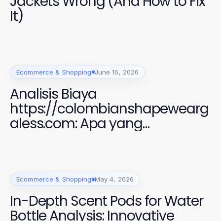
Jackets Wrong (And How to Fix
It)
Ecommerce & Shopping
June 16, 2026
Analisis Biaya
https://colombianshapewearg
aless.com: Apa yang
Sebenarnya Anda Bayar
Ecommerce & Shopping
May 4, 2026
In-Depth Scent Pods for Water
Bottle Analysis: Innovative