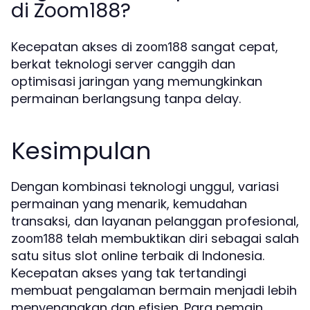
di Zoom188?
Kecepatan akses di
sangat cepat,
zoom188
berkat teknologi server canggih dan
optimisasi jaringan yang memungkinkan
permainan berlangsung tanpa delay.
Kesimpulan
Dengan kombinasi teknologi unggul, variasi
permainan yang menarik, kemudahan
transaksi, dan layanan pelanggan profesional,
telah membuktikan diri sebagai salah
zoom188
satu situs slot online terbaik di Indonesia.
Kecepatan akses yang tak tertandingi
membuat pengalaman bermain menjadi lebih
menyenangkan dan efisien. Para pemain