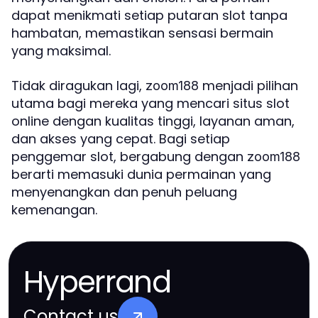
dapat menikmati setiap putaran slot tanpa
hambatan, memastikan sensasi bermain
yang maksimal.
Tidak diragukan lagi,
menjadi pilihan
zoom188
utama bagi mereka yang mencari situs slot
online dengan kualitas tinggi, layanan aman,
dan akses yang cepat. Bagi setiap
penggemar slot, bergabung dengan
zoom188
berarti memasuki dunia permainan yang
menyenangkan dan penuh peluang
kemenangan.
Hyperrand
Contact us