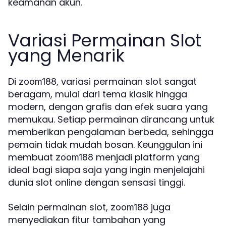
keamanan akun.
Variasi Permainan Slot
yang Menarik
Di
, variasi permainan slot sangat
zoom188
beragam, mulai dari tema klasik hingga
modern, dengan grafis dan efek suara yang
memukau. Setiap permainan dirancang untuk
memberikan pengalaman berbeda, sehingga
pemain tidak mudah bosan. Keunggulan ini
membuat
menjadi platform yang
zoom188
ideal bagi siapa saja yang ingin menjelajahi
dunia slot online dengan sensasi tinggi.
Selain permainan slot,
juga
zoom188
menyediakan fitur tambahan yang