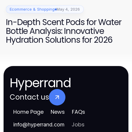
Ecommerce & Shopping
May 4, 2026
In-Depth Scent Pods for Water
Bottle Analysis: Innovative
Hydration Solutions for 2026
Hyperrand
Contact us
Home Page
News
FAQs
Jobs
info
@
hyperrand.com