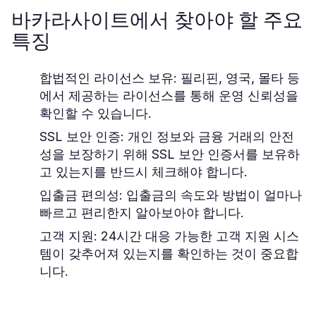
바카라사이트에서 찾아야 할 주요
특징
합법적인 라이선스 보유:
필리핀, 영국, 몰타 등
에서 제공하는 라이선스를 통해 운영 신뢰성을
확인할 수 있습니다.
SSL 보안 인증:
개인 정보와 금융 거래의 안전
성을 보장하기 위해 SSL 보안 인증서를 보유하
고 있는지를 반드시 체크해야 합니다.
입출금 편의성:
입출금의 속도와 방법이 얼마나
빠르고 편리한지 알아보아야 합니다.
고객 지원:
24시간 대응 가능한 고객 지원 시스
템이 갖추어져 있는지를 확인하는 것이 중요합
니다.