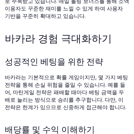
로 주목받고 있습니다. 매일 롤링 보너스를 통해 소액
이용자도 꾸준한 재미를 느낄 수 있게 하여 사용자
기반을 꾸준히 확대하고 있습니다.
바카라 경험 극대화하기
성공적인 베팅을 위한 전략
바카라는 기본적으로 확률 게임이지만, 몇 가지 베팅
전략을 통해 손실 위험을 줄일 수 있습니다. 예를 들
어, 마틴게일 전략은 패배할 때마다 베팅 금액을 두
배로 늘리는 방식으로 승리를 추구합니다. 다만, 이
전략은 한계가 있으므로 신중하게 접근해야 합니다.
배당률 및 수익 이해하기