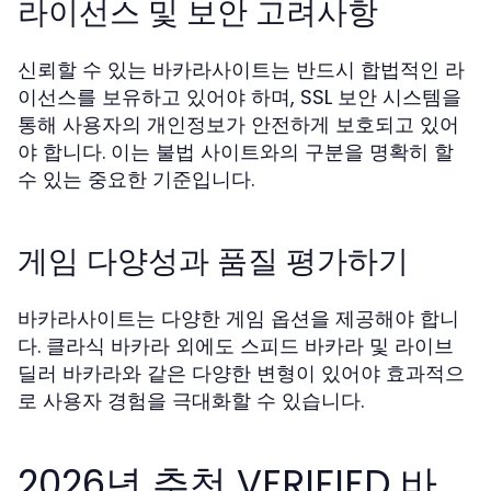
라이선스 및 보안 고려사항
신뢰할 수 있는 바카라사이트는 반드시 합법적인 라
이선스를 보유하고 있어야 하며, SSL 보안 시스템을
통해 사용자의 개인정보가 안전하게 보호되고 있어
야 합니다. 이는 불법 사이트와의 구분을 명확히 할
수 있는 중요한 기준입니다.
게임 다양성과 품질 평가하기
바카라사이트는 다양한 게임 옵션을 제공해야 합니
다. 클라식 바카라 외에도 스피드 바카라 및 라이브
딜러 바카라와 같은 다양한 변형이 있어야 효과적으
로 사용자 경험을 극대화할 수 있습니다.
2026년 추천 VERIFIED 바