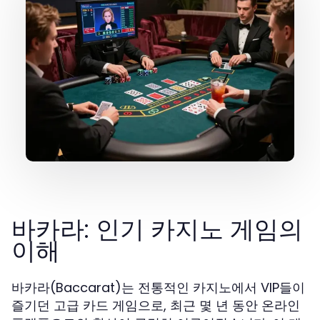
바카라: 인기 카지노 게임의
이해
바카라(Baccarat)는 전통적인 카지노에서 VIP들이
즐기던 고급 카드 게임으로, 최근 몇 년 동안 온라인