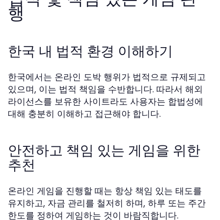
행
한국 내 법적 환경 이해하기
한국에서는 온라인 도박 행위가 법적으로 규제되고
있으며, 이는 법적 책임을 수반합니다. 따라서 해외
라이선스를 보유한 사이트라도 사용자는 합법성에
대해 충분히 이해하고 접근해야 합니다.
안전하고 책임 있는 게임을 위한
추천
온라인 게임을 진행할 때는 항상 책임 있는 태도를
유지하고, 자금 관리를 철저히 하며, 하루 또는 주간
한도를 정하여 게임하는 것이 바람직합니다.