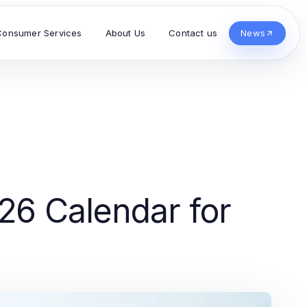
Consumer Services
About Us
Contact us
News
26 Calendar for