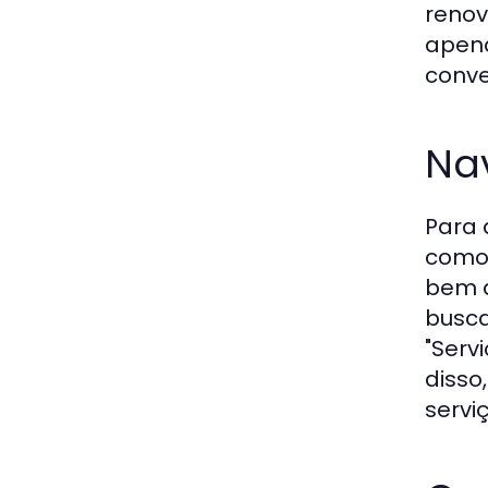
renov
apen
conve
Na
Para 
como 
bem d
busca
"Serv
disso
servi