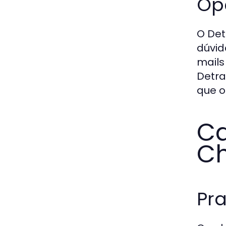
Op
O Det
dúvid
mails
Detra
que o
Ca
C
Pr