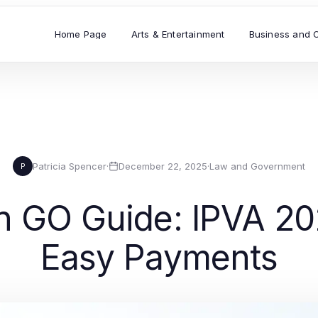
Home Page
Arts & Entertainment
Business and 
Patricia Spencer
·
December 22, 2025
·
Law and Government
P
an GO Guide: IPVA 20
Easy Payments