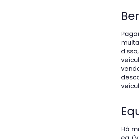
Be
Pagar
multa
disso
veícu
venda
desco
veícul
Eq
Há mu
equív