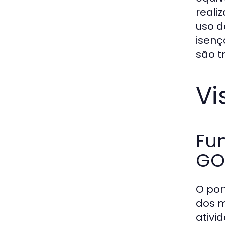
reali
uso d
isenç
são t
Vi
Fun
GO
O por
dos m
ativi