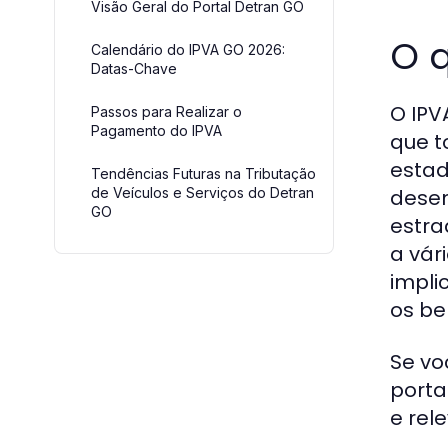
Visão Geral do Portal Detran GO
O q
Calendário do IPVA GO 2026:
Datas-Chave
O IPV
Passos para Realizar o
Pagamento do IPVA
que t
estad
Tendências Futuras na Tributação
de Veículos e Serviços do Detran
desen
GO
estra
a vár
impli
os be
Se vo
porta
e rel