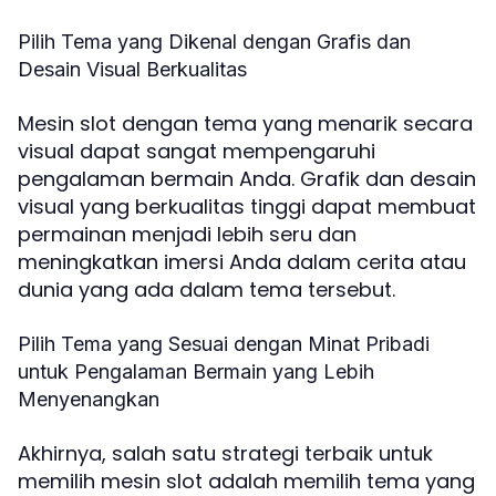
Pilih Tema yang Dikenal dengan Grafis dan
Desain Visual Berkualitas
Mesin slot dengan tema yang menarik secara
visual dapat sangat mempengaruhi
pengalaman bermain Anda. Grafik dan desain
visual yang berkualitas tinggi dapat membuat
permainan menjadi lebih seru dan
meningkatkan imersi Anda dalam cerita atau
dunia yang ada dalam tema tersebut.
Pilih Tema yang Sesuai dengan Minat Pribadi
untuk Pengalaman Bermain yang Lebih
Menyenangkan
Akhirnya, salah satu strategi terbaik untuk
memilih mesin slot adalah memilih tema yang