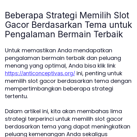
Beberapa Strategi Memilih Slot
Gacor Berdasarkan Tema untuk
Pengalaman Bermain Terbaik
Untuk memastikan Anda mendapatkan
pengalaman bermain terbaik dan peluang
menang yang optimal, Anda bisa klik link
ini, penting untuk
https://anticonceptivas.org/
memilih slot gacor berdasarkan tema dengan
mempertimbangkan beberapa strategi
tertentu.
Dalam artikel ini, kita akan membahas lima
strategi terperinci untuk memilih slot gacor
berdasarkan tema yang dapat meningkatkan
peluang kemenangan Anda sekaligus