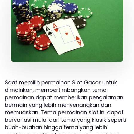
Saat memilih permainan Slot Gacor untuk
dimainkan, mempertimbangkan tema
permainan dapat memberikan pengalaman
bermain yang lebih menyenangkan dan
memuaskan. Tema permainan slot ini dapat
bervariasi mulai dari tema yang klasik seperti
buah-buahan hingga tema yang lebih