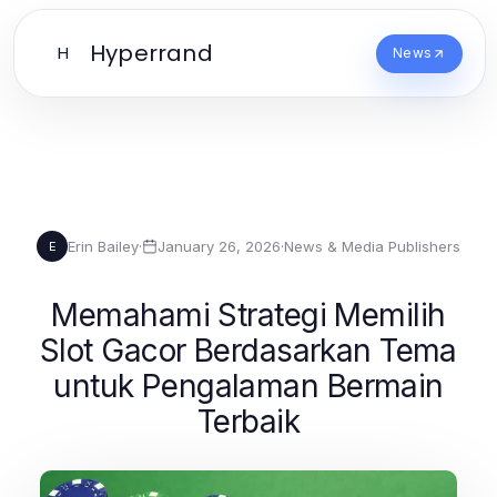
Hyperrand
H
News
Erin Bailey
·
January 26, 2026
·
News & Media Publishers
E
Memahami Strategi Memilih
Slot Gacor Berdasarkan Tema
untuk Pengalaman Bermain
Terbaik