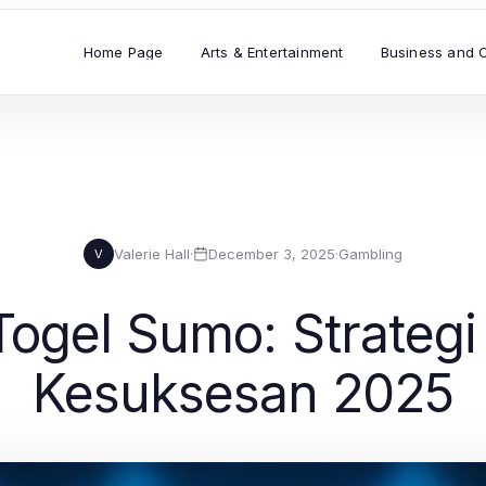
Home Page
Arts & Entertainment
Business and 
Valerie Hall
·
December 3, 2025
·
Gambling
V
ogel Sumo: Strategi
Kesuksesan 2025