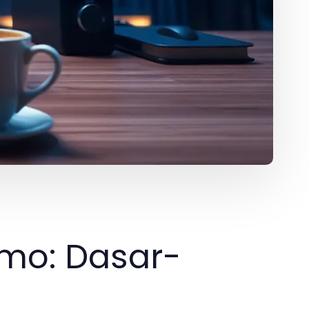
mo: Dasar-