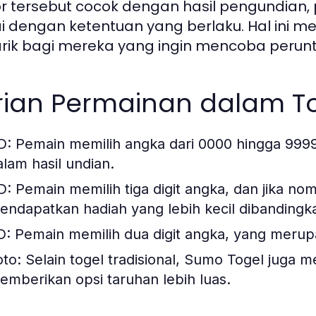
 tersebut cocok dengan hasil pengundian
i dengan ketentuan yang berlaku. Hal ini m
ik bagi mereka yang ingin mencoba perunt
rian Permainan dalam T
D:
Pemain memilih angka dari 0000 hingga 9999
alam hasil undian.
D:
Pemain memilih tiga digit angka, dan jika n
endapatkan hadiah yang lebih kecil dibandingk
D:
Pemain memilih dua digit angka, yang merup
oto:
Selain togel tradisional, Sumo Togel juga
emberikan opsi taruhan lebih luas.