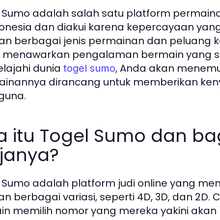
 Sumo adalah salah satu platform permaina
donesia dan diakui karena kepercayaan yang
n berbagai jenis permainan dan peluang 
 menawarkan pengalaman bermain yang s
lajahi dunia
, Anda akan menem
togel sumo
ainannya dirancang untuk memberikan k
guna.
a itu Togel Sumo dan b
rjanya?
 Sumo adalah platform judi online yang me
n berbagai variasi, seperti 4D, 3D, dan 2D.
n memilih nomor yang mereka yakini akan m