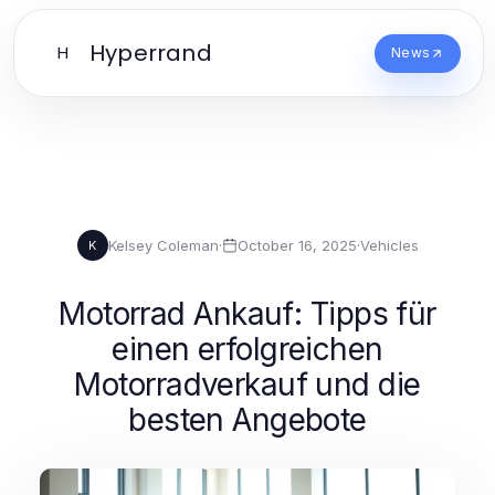
Hyperrand
H
News
Kelsey Coleman
·
October 16, 2025
·
Vehicles
K
Motorrad Ankauf: Tipps für
einen erfolgreichen
Motorradverkauf und die
besten Angebote