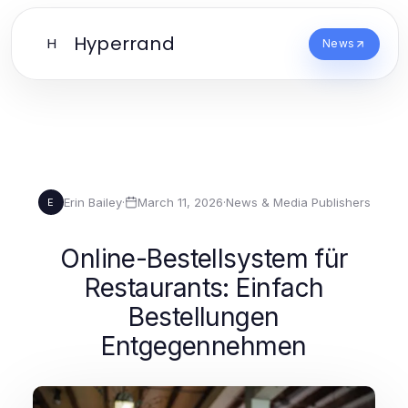
Hyperrand
H
News
Erin Bailey
·
March 11, 2026
·
News & Media Publishers
E
Online-Bestellsystem für
Restaurants: Einfach
Bestellungen
Entgegennehmen