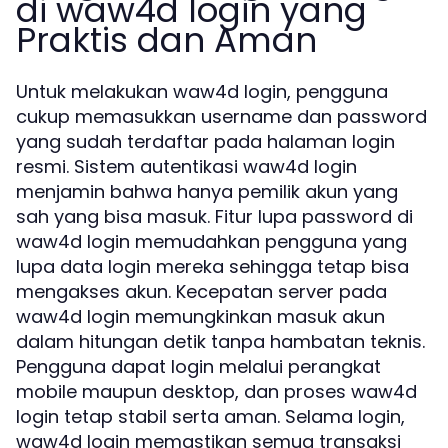
di waw4d login yang
Praktis dan Aman
Untuk melakukan waw4d login, pengguna
cukup memasukkan username dan password
yang sudah terdaftar pada halaman login
resmi. Sistem autentikasi waw4d login
menjamin bahwa hanya pemilik akun yang
sah yang bisa masuk. Fitur lupa password di
waw4d login memudahkan pengguna yang
lupa data login mereka sehingga tetap bisa
mengakses akun. Kecepatan server pada
waw4d login memungkinkan masuk akun
dalam hitungan detik tanpa hambatan teknis.
Pengguna dapat login melalui perangkat
mobile maupun desktop, dan proses waw4d
login tetap stabil serta aman. Selama login,
waw4d login memastikan semua transaksi