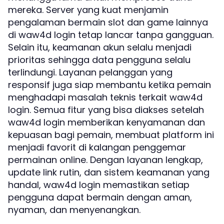
mereka. Server yang kuat menjamin
pengalaman bermain slot dan game lainnya
di waw4d login tetap lancar tanpa gangguan.
Selain itu, keamanan akun selalu menjadi
prioritas sehingga data pengguna selalu
terlindungi. Layanan pelanggan yang
responsif juga siap membantu ketika pemain
menghadapi masalah teknis terkait waw4d
login. Semua fitur yang bisa diakses setelah
waw4d login memberikan kenyamanan dan
kepuasan bagi pemain, membuat platform ini
menjadi favorit di kalangan penggemar
permainan online. Dengan layanan lengkap,
update link rutin, dan sistem keamanan yang
handal, waw4d login memastikan setiap
pengguna dapat bermain dengan aman,
nyaman, dan menyenangkan.